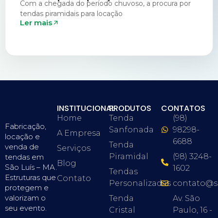
Com a chegada do período chuvoso, a procura por
tendas piramidais para locação
Ler mais
INSTITUCIONAL
PRODUTOS
CONTATOS
Home
Tenda
(98)
Fabricação,
Sanfonada
98298-
A Empresa
locação e
6688
Tenda
venda de
Serviços
Piramidal
(98) 3248-
tendas em
Blog
São Luís – MA.
1602
Tendas
Estruturas que
Contato
Personalizadas
contato@s
protegem e
valorizam o
Tenda
Av. São
seu evento.
Cristal
Paulo, 16 -