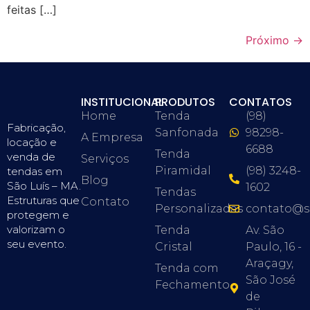
feitas […]
Próximo
→
INSTITUCIONAL
PRODUTOS
CONTATOS
Home
Tenda
(98)
Fabricação,
Sanfonada
98298-
A Empresa
locação e
6688
Tenda
venda de
Serviços
Piramidal
(98) 3248-
tendas em
Blog
São Luís – MA.
1602
Tendas
Estruturas que
Contato
Personalizadas
contato@s
protegem e
valorizam o
Tenda
Av. São
seu evento.
Cristal
Paulo, 16 -
Araçagy,
Tenda com
São José
Fechamento
de