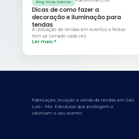
4 de junho de 2026
Blog
,
Dicas
,
Eventos
Dicas de como fazer a
decoração e iluminação para
tendas
A utilização de tendas em eventos e festas
tem se tornado cada vez
Ler mais
Fabricação, locação e venda de tendas em São
Luís – MA. Estruturas que protegem e
valorizam o seu evento.