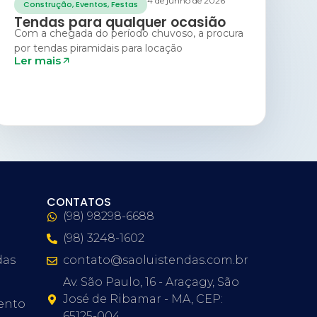
4 de junho de 2026
Construção
,
Eventos
,
Festas
Tendas para qualquer ocasião
Com a chegada do período chuvoso, a procura
por tendas piramidais para locação
Ler mais
CONTATOS
(98) 98298-6688
(98) 3248-1602
das
contato@saoluistendas.com.br
Av. São Paulo, 16 - Araçagy, São
José de Ribamar - MA, CEP:
ento
65125-004