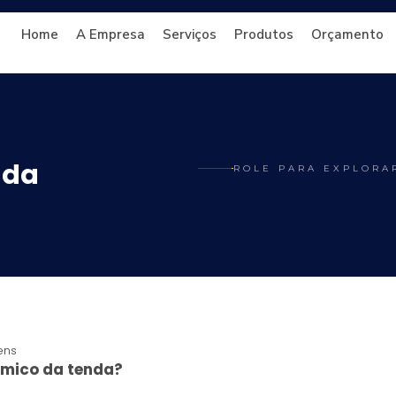
Home
A Empresa
Serviços
Produtos
Orçamento
nda
ROLE PARA EXPLORA
ens
rmico da tenda?