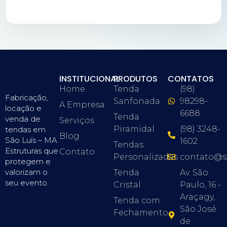
INSTITUCIONAL
PRODUTOS
CONTATOS
Home
Tenda
(98)
Fabricação,
Sanfonada
98298-
A Empresa
locação e
6688
Tenda
venda de
Serviços
Piramidal
(98) 3248-
tendas em
Blog
São Luís – MA.
1602
Tendas
Estruturas que
Contato
Personalizadas
contato@s
protegem e
valorizam o
Tenda
Av. São
seu evento.
Cristal
Paulo, 16 -
Araçagy,
Tenda com
São José
Fechamento
de