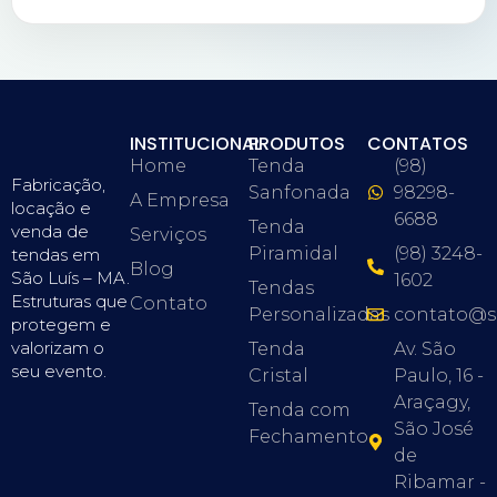
INSTITUCIONAL
PRODUTOS
CONTATOS
Home
Tenda
(98)
Fabricação,
Sanfonada
98298-
A Empresa
locação e
6688
Tenda
venda de
Serviços
Piramidal
(98) 3248-
tendas em
Blog
São Luís – MA.
1602
Tendas
Estruturas que
Contato
Personalizadas
contato@s
protegem e
valorizam o
Tenda
Av. São
seu evento.
Cristal
Paulo, 16 -
Araçagy,
Tenda com
São José
Fechamento
de
Ribamar -