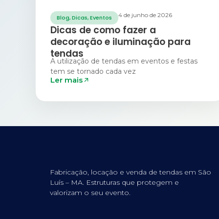
4 de junho de 2026
Blog
,
Dicas
,
Eventos
Dicas de como fazer a
decoração e iluminação para
tendas
A utilização de tendas em eventos e festas
tem se tornado cada vez
Ler mais
Fabricação, locação e venda de tendas em São
Luís – MA. Estruturas que protegem e
valorizam o seu evento.