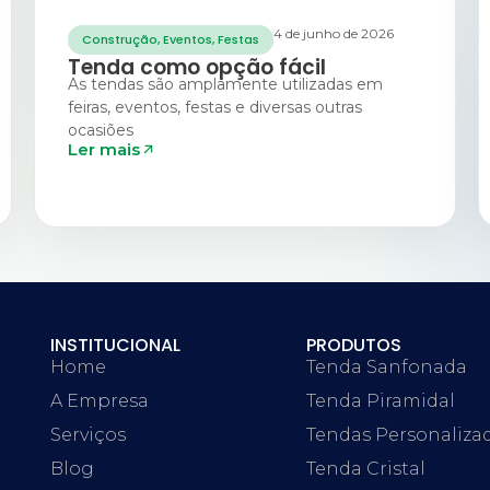
4 de junho de 2026
Construção
,
Eventos
,
Festas
Tenda como opção fácil
As tendas são amplamente utilizadas em
feiras, eventos, festas e diversas outras
ocasiões
Ler mais
INSTITUCIONAL
PRODUTOS
Home
Tenda Sanfonada
A Empresa
Tenda Piramidal
Serviços
Tendas Personaliza
Blog
Tenda Cristal