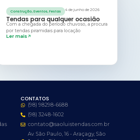
4 de junho de 2026
Construção
,
Eventos
,
Festas
Tendas para qualquer ocasião
Com a chegada do período chuvoso, a procura
por tendas piramidais para locação
Ler mais
CONTATOS
(98) 98298-6688
(98) 3248-1602
das
contato@saoluistendas.com.br
Av. São Paulo, 16 - Araçagy, São