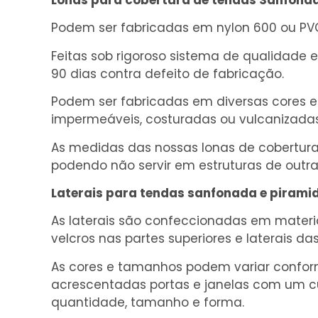
Lonas para cobertura de tendas Sanfonad
Podem ser fabricadas em nylon 600 ou PVC
Feitas sob rigoroso sistema de qualidade 
90 dias contra defeito de fabricação.
Podem ser fabricadas em diversas cores e
impermeáveis, costuradas ou vulcanizadas 
As medidas das nossas lonas de cobertura
podendo não servir em estruturas de outr
Laterais para tendas sanfonada e piramid
As laterais são confeccionadas em materiai
velcros nas partes superiores e laterais da
As cores e tamanhos podem variar confor
acrescentadas portas e janelas com um cu
quantidade, tamanho e forma.