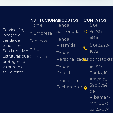
INSTITUCIONAL
PRODUTOS
CONTATOS
Home
Tenda
(98)
Fabricação,
Sanfonada
98298-
A Empresa
locação e
6688
Tenda
venda de
Serviços
Piramidal
(98) 3248-
tendas em
Blog
São Luís – MA.
1602
Tendas
Estruturas que
Contato
Personalizadas
contato@s
protegem e
valorizam o
Tenda
Av. São
seu evento.
Cristal
Paulo, 16 -
Araçagy,
Tenda com
São José
Fechamento
de
Ribamar -
MA, CEP:
65125-004