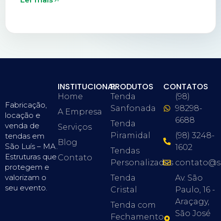
INSTITUCIONAL
PRODUTOS
CONTATOS
Home
Tenda
(98)
Fabricação,
Sanfonada
98298-
A Empresa
locação e
6688
Tenda
venda de
Serviços
Piramidal
(98) 3248-
tendas em
Blog
São Luís – MA.
1602
Tendas
Estruturas que
Contato
Personalizadas
contato@s
protegem e
valorizam o
Tenda
Av. São
seu evento.
Cristal
Paulo, 16 -
Araçagy,
Tenda com
São José
Fechamento