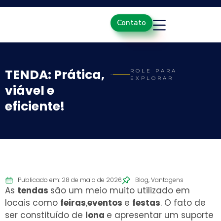
Contato
TENDA: Prática,
ROLE PARA
EXPLORAR
viável e
eficiente!
Publicado em: 28 de maio de 2026
Blog
,
Vantagens
As
tendas
são um meio muito utilizado em
locais como
feiras
,
eventos
e
festas
. O fato de
ser constituído de
lona
e apresentar um suporte